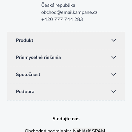
Česká republika
obchod@emailkampane.cz
+420 777 744 283
Produkt
Priemyselné riešenia
Spoločnosť
Podpora
Sledujte nás
Instagam
LinkedIn
Facebook
YouTube
Obchodné podmienky
Nahlásiť SPAM