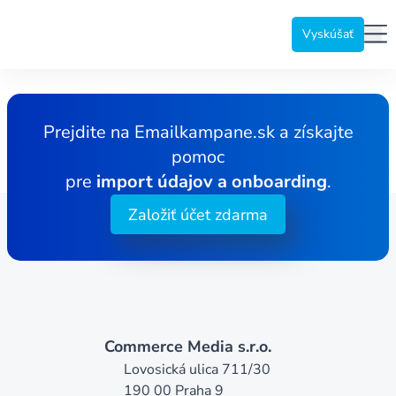
Emailkampane.sk
Me
Vyskúšať
Prejdite na Emailkampane.sk a získajte
pomoc
pre
import údajov a onboarding
.
Založiť účet zdarma
Commerce Media s.r.o.
Lovosická ulica 711/30

190 00 Praha 9
